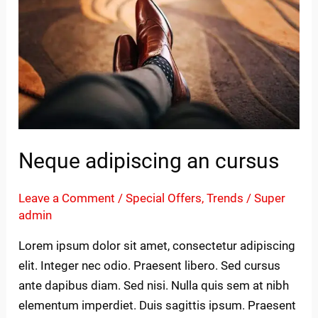
adipiscing
an
cursus
Neque adipiscing an cursus
Leave a Comment
/
Special Offers
,
Trends
/
Super
admin
Lorem ipsum dolor sit amet, consectetur adipiscing
elit. Integer nec odio. Praesent libero. Sed cursus
ante dapibus diam. Sed nisi. Nulla quis sem at nibh
elementum imperdiet. Duis sagittis ipsum. Praesent