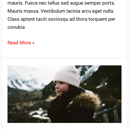
mauris. Fusce nec tellus sed augue semper porta.
Mauris massa. Vestibulum lacinia arcu eget nulla.
Class aptent taciti sociosqu ad litora torquent per
conubia
Read More »
Litora
torqent
per
conubia