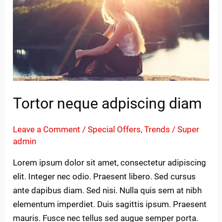
neque
adpiscing
diam
Tortor neque adpiscing diam
Leave a Comment
/
Special Offers
,
Trends
/
Super
admin
Lorem ipsum dolor sit amet, consectetur adipiscing
elit. Integer nec odio. Praesent libero. Sed cursus
ante dapibus diam. Sed nisi. Nulla quis sem at nibh
elementum imperdiet. Duis sagittis ipsum. Praesent
mauris. Fusce nec tellus sed augue semper porta.