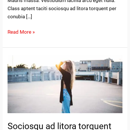
Mauris massa. Vestibulum lacinia arcu eget nulla.
Class aptent taciti sociosqu ad litora torquent per
conubia […]
Read More »
Sociosqu
ad
litora
torquent
Sociosqu ad litora torquent